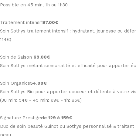
Possible en 45 min, 1h ou 1h30
Traitement intensif
97
.00€
Soin Sothys traitement intensif : hydratant, jeunesse ou déf
114€)
Soin de Saison
69
.00€
Soin Sothys mêlant sensorialité et efficaité pour apporter éc
Soin Organics
54
.00€
Soin Sothys Bio pour apporter douceur et détente à votre vi
(30 min: 54€ - 45 min: 69€ - 1h: 85€)
Signature Prestige
de 129 à 159€
Duo de soin beauté Guinot ou Sothys personnalisé & traitant i
peau.