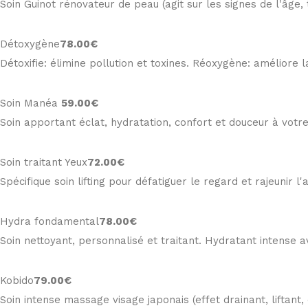
Soin Guinot rénovateur de peau (agit sur les signes de l'âge, t
Détoxygène
78
.00€
Détoxifie: élimine pollution et toxines. Réoxygène: améliore l
Soin Manéa
59
.00€
Soin apportant éclat, hydratation, confort et douceur à votr
Soin traitant Yeux
72
.00€
Spécifique soin lifting pour défatiguer le regard et rajeunir l
Hydra fondamental
78
.00€
Soin nettoyant, personnalisé et traitant. Hydratant intense a
Kobido
79
.00€
Soin intense massage visage japonais (effet drainant, liftant,