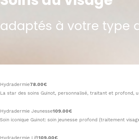
Soins du visage
adaptés à votre type 
Hydradermie
78
.00€
La star des soins Guinot, personnalisé, traitant et profond,
Hydradermie Jeunesse
109
.00€
Soin iconique Guinot: soin jeunesse profond (traitement visage,
Hydradermie Lift
109
.00€