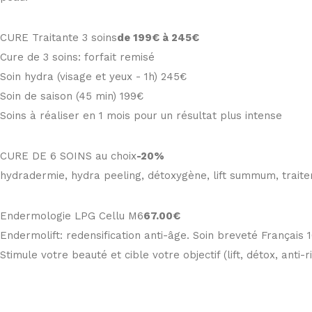
CURE Traitante 3 soins
de 199€ à 245€
Cure de 3 soins: forfait remisé
Soin hydra (visage et yeux - 1h) 245€
Soin de saison (45 min) 199€
Soins à réaliser en 1 mois pour un résultat plus intense
CURE DE 6 SOINS au choix
-20%
hydradermie, hydra peeling, détoxygène, lift summum, traiteme
Endermologie LPG Cellu M6
67
.00€
Endermolift: redensification anti-âge. Soin breveté Français 
Stimule votre beauté et cible votre objectif (lift, détox, anti-