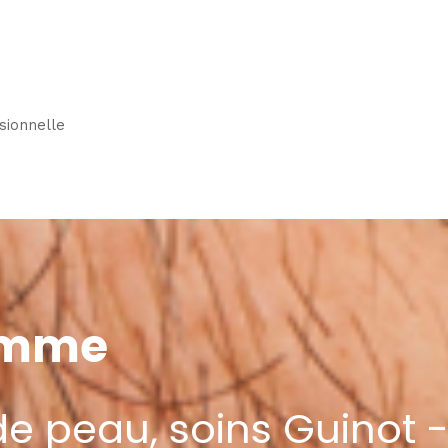
sionnelle
homme
de peau, soins Guinot 