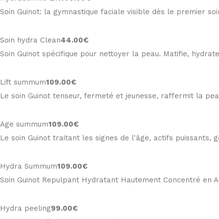
Soin Guinot: la gymnastique faciale visible dès le premier soin
Soin hydra Clean
44
.00€
Soin Guinot spécifique pour nettoyer la peau. Matifie, hydrat
Lift summum
109
.00€
Le soin Guinot tenseur, fermeté et jeunesse, raffermit la peau 
Age summum
109
.00€
Le soin Guinot traitant les signes de l'âge, actifs puissant
Hydra Summum
109
.00€
Soin Guinot Repulpant Hydratant Hautement Concentré en Aci
Hydra peeling
99
.00€