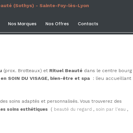
eauté (Sothys) - Sainte-Foy-lès-Lyon
Nos Marques
Nos Offres
Contacts
u
(prox. Brotteaux) et
Rituel Beauté
dans le centre bourg
en SOIN DU VISAGE, bien-être et spa
: lieu accueillant
des soins adaptés et personnalisés. Vous trouverez des
les soins esthétiques
(
beauté du regard
,
soin par l'eau
,