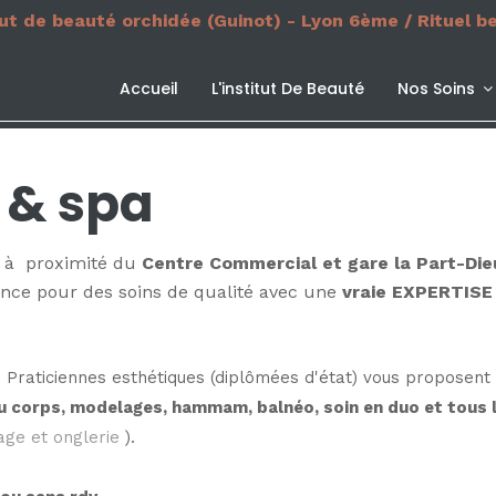
tut de beauté orchidée (Guinot) - Lyon 6ème / Rituel b
Accueil
L'institut De Beauté
Nos Soins
é & spa
6
à proximité du
Centre Commercial et gare la Part-Die
ce pour des soins de qualité a
vec une
vraie EXPERTISE 
raticiennes esthétiques (diplômées d'état) vous proposent 
du corps, modelages, hammam, balnéo, soin en duo et tous 
age et onglerie
).