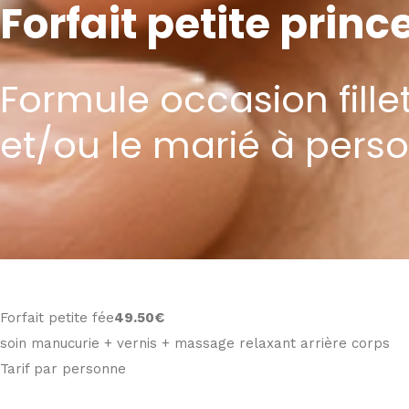
Forfait petite princ
Formule occasion fillet
et/ou le marié à perso
Forfait petite fée
49
.50€
soin manucurie + vernis + massage relaxant arrière corps
Tarif par personne