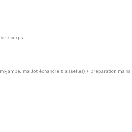
rière corps
emi-jambe, maillot échancré & aisselles) + préparation main