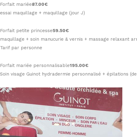
Forfait mariée
87
.00€
essai maquillage + maquillage (jour J)
Forfait petite princesse
59
.50€
maquillage + soin manucurie & vernis + massage relaxant ar
Tarif par personne
Forfait mariée personnalisable
195
.00€
Soin visage Guinot hydradermie personnalisé + épilations (d