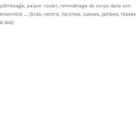
pétrissage, palper rouler, remodelage du corps dans son
ensemble ... (bras, ventre, hanches, cuisses, jambes, fesses
& dos)
Cellu M6
dernière génération
LPG