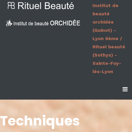
Institut de
beauté
orchidée
(Guinot) -
Amincissement et
Lyon 6ème /
Rituel beauté
fermeté
(Sothys) -
Sainte-Foy-
lès-Lyon
Suivant votre besoin et votre objectif, retrouvez
nos formules minceur et fermeté
Techniques