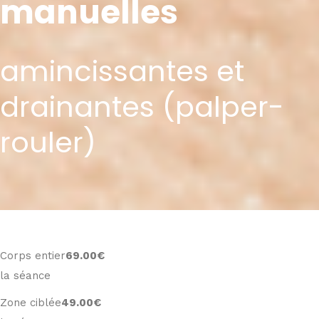
manuelles
amincissantes et
drainantes (palper-
rouler)
Corps entier
69
.00€
la séance
Zone ciblée
49
.00€